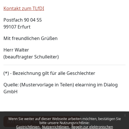
Kontakt zum TLfDI
Postfach 90 04 55
99107 Erfurt
Mit freundlichen Grüßen
Herr Walter
(beauftragter Schulleiter)
(*) - Bezeichnung gilt für alle Geschlechter
Quelle: (Mustervorlage in Teilen) elearning im Dialog
GmbH
x
Wenn Sie weiter auf dieser Webseite arbeiten möchten, bestätigen Sie
Ich stimme Nutzerrichtlinien zu.
bitte unsere Nutzungsrichtlinie:
Gastrichtlinien
Nutzerrichtlinien
Regeln zur elektronischen